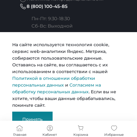
8 (800) 100-45-85
Сотрудники
Услуги расчета
Коллекции
Пн-Пт: 9:30-18:30
Cб-Вс: Выходной
Карьера
Услуги риелтора
Готовые образы
Челябинск, ул. Свободы, д. 93, оф. 6
На сайте используется технология cookie,
сервис web-аналитики Яндекс. Метрика,
sale@intecweb.ru
Согласие на обработку персональных данных
Строительство
Возможности
собираются пользовательские данные.
Оставаясь на сайте, вы соглашаетесь с их
использованием в соответствии с нашей
Политика в отношении обработки персональных
Металлопрокат
Политикой в отношении обработки
данных
персональных данных
и
Согласием на
обработку персональных данных
. Если вы не
© 2026 Kosmos, Все права защищены
хотите, чтобы ваши данные обрабатывались,
покиньте сайт.
Сертификаты
Принять
Документы
Главная
Кабинет
Корзина
Избранные