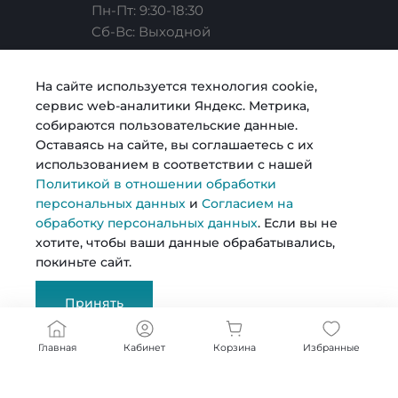
Пн-Пт: 9:30-18:30
Cб-Вс: Выходной
Карьера
Услуги риелтора
Готовые образы
Челябинск, ул. Свободы, д. 93, оф. 6
На сайте используется технология cookie,
сервис web-аналитики Яндекс. Метрика,
sale@intecweb.ru
Согласие на обработку персональных данных
Строительство
Возможности
собираются пользовательские данные.
Оставаясь на сайте, вы соглашаетесь с их
использованием в соответствии с нашей
Политика в отношении обработки персональных
Металлопрокат
Политикой в отношении обработки
данных
персональных данных
и
Согласием на
обработку персональных данных
. Если вы не
© 2026 Kosmos, Все права защищены
хотите, чтобы ваши данные обрабатывались,
покиньте сайт.
Сертификаты
Принять
Документы
Главная
Кабинет
Корзина
Избранные
Реквизиты