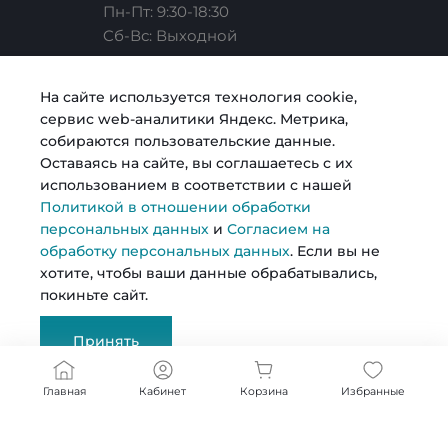
Пн-Пт: 9:30-18:30
Cб-Вс: Выходной
Карьера
Услуги риелтора
Готовые образы
Челябинск, ул. Свободы, д. 93, оф. 6
На сайте используется технология cookie,
сервис web-аналитики Яндекс. Метрика,
sale@intecweb.ru
Согласие на обработку персональных данных
Строительство
Возможности
собираются пользовательские данные.
Оставаясь на сайте, вы соглашаетесь с их
использованием в соответствии с нашей
Политика в отношении обработки персональных
Металлопрокат
Политикой в отношении обработки
данных
персональных данных
и
Согласием на
обработку персональных данных
. Если вы не
© 2026 Kosmos, Все права защищены
хотите, чтобы ваши данные обрабатывались,
покиньте сайт.
Сертификаты
Принять
Документы
Главная
Кабинет
Корзина
Избранные
Реквизиты