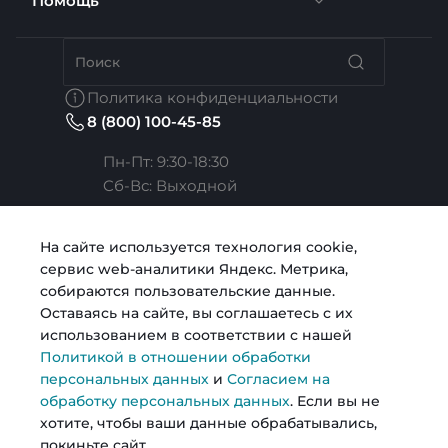
Помощь
Грузоперевозки
Вакансии
Автосервис
Бренды
Политика конфиденциальности
8 (800) 100-45-85
Сотрудники
Услуги расчета
Коллекции
Пн-Пт: 9:30-18:30
Cб-Вс: Выходной
Карьера
Услуги риелтора
Готовые образы
Челябинск, ул. Свободы, д. 93, оф. 6
На сайте используется технология cookie,
сервис web-аналитики Яндекс. Метрика,
sale@intecweb.ru
Согласие на обработку персональных данных
Строительство
Возможности
собираются пользовательские данные.
Оставаясь на сайте, вы соглашаетесь с их
использованием в соответствии с нашей
Политика в отношении обработки персональных
Металлопрокат
Политикой в отношении обработки
данных
персональных данных
и
Согласием на
обработку персональных данных
. Если вы не
© 2026 Kosmos, Все права защищены
хотите, чтобы ваши данные обрабатывались,
покиньте сайт.