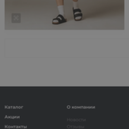
На каждый день
Koss Koss — это уникальный бренд женской
одежды, который воплощает в себе дух
советского футуризма и этнических
движений. Каждая коллекция создается в
ограниченном тираже, что подчеркивает
эксклюзивность и индивидуальность
каждой вещи.
Каталог
О компании
Акции
Новости
Контакты
Отзывы
Подробнее об образе