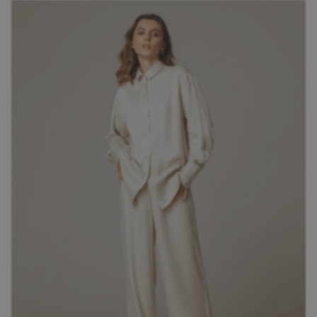
На каждый день
Мы вдохновляемся urban-культурой и
последними модными трендами, чтобы
предложить нашим клиентам актуальные
решения, которые отражают их личный
стиль. Koss Koss — это не просто одежда, это
выражение вашей индивидуальности и
стиля жизни.
Подробнее об образе