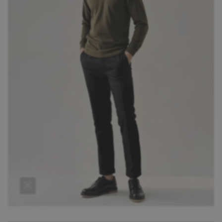
Москва
ул. Люсиновская, д.
39
Пн-Пт 9:30-18:30
Сб-Вс Выходной
sale@intecweb.ru
+7 (343) 214-51-05
Екатеринбург
ул. Конструкторов, 5,
оф. 308
Пн-Пт 9:30-18:30
Cб-Вс Выходной
sale@intecweb.ru