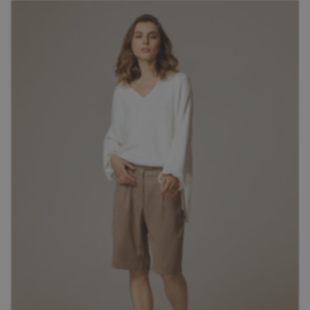
На каждый день
Koss Koss — это бренд мужской одежды,
который сочетает в себе стиль, комфорт и
современность. Мы создаем коллекции для
уверенных в себе мужчин, которые ценят
качество и индивидуальность.
Подробнее об образе