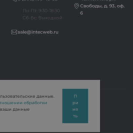
Свободы, д. 93, оф.
Пн-Пт: 9:30-18:30
6
Cб-Вс: Выходной
sale@intecweb.ru
ользовательские данные.
П
отношении обработки
ри
ы ваши данные
ня
ть