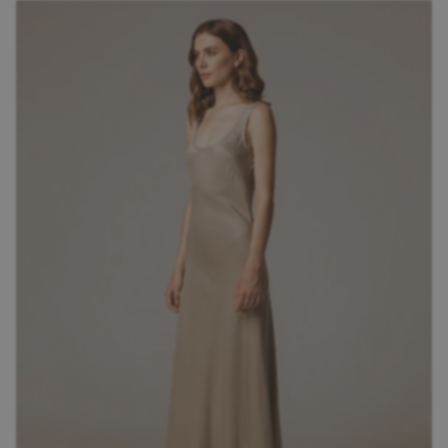
На каждый день
+7 (343) 214-51-05
Бренд мужской молодежной одежды Miss
Miss создавался с четким пониманием
Екатеринбург
целей, к которым ему предстояло
ул. Конструкторов, 5,
стремиться. С самых первых своих шагов в
оф. 308
мир мужской моды, Miss Miss предложил
Пн-Пт 9:30-18:30
своим молодым покупателям отличное
Cб-Вс Выходной
сочетание новейшего дизайна.
sale@intecweb.ru
Подробнее об образе
+7 (351) 777-80-70
Челябинск
Копейское ш., 64
Пн-Пт 9:30-18:30