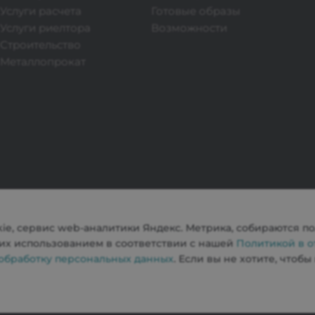
Услуги расчета
Готовые образы
Услуги риелтора
Возможности
Строительство
Металлопрокат
kie, сервис web-аналитики Яндекс. Метрика, собираются п
с их использованием в соответствии с нашей
Политикой в 
 обработку персональных данных
. Если вы не хотите, чтоб