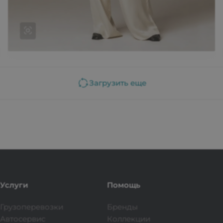
На каждый день
Загрузить еще
Koss Koss — это бренд, который соединяет в
себе традиции и современность, создавая
уникальные коллекции, вдохновленные
советским искусством и культурой. Каждое
изделие — это не просто одежда, а
произведение искусства, отражающее
индивидуальность и креативность.
Услуги
Помощь
Грузоперевозки
Бренды
Автосервис
Коллекции
Подробнее об образе