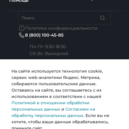
Помощь
Грузоперевозки
Вакансии
Автосервис
Бренды
Политика конфиденциальности
8 (800) 100-45-85
Сотрудники
Услуги расчета
Коллекции
Пн-Пт: 9:30-18:30
Cб-Вс: Выходной
Карьера
Услуги риелтора
Готовые образы
Челябинск, ул. Свободы, д. 93, оф. 6
На сайте используется технология cookie,
сервис web-аналитики Яндекс. Метрика,
sale@intecweb.ru
Согласие на обработку персональных данных
Строительство
Возможности
собираются пользовательские данные.
Оставаясь на сайте, вы соглашаетесь с их
использованием в соответствии с нашей
Политика в отношении обработки персональных
Металлопрокат
Политикой в отношении обработки
данных
персональных данных
и
Согласием на
обработку персональных данных
. Если вы не
© 2026 Kosmos, Все права защищены
хотите, чтобы ваши данные обрабатывались,
покиньте сайт.