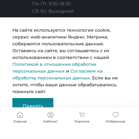
Пн-Пт: 9:30-18:30
Cб-Вс: Выходной
Карьера
Услуги риелтора
Готовые образы
Челябинск, ул. Свободы, д. 93, оф. 6
На сайте используется технология cookie,
сервис web-аналитики Яндекс. Метрика,
sale@intecweb.ru
Согласие на обработку персональных данных
Строительство
Возможности
собираются пользовательские данные.
Оставаясь на сайте, вы соглашаетесь с их
использованием в соответствии с нашей
Политика в отношении обработки персональных
Металлопрокат
Политикой в отношении обработки
данных
персональных данных
и
Согласием на
обработку персональных данных
. Если вы не
© 2026 Kosmos, Все права защищены
хотите, чтобы ваши данные обрабатывались,
покиньте сайт.
Сертификаты
Принять
Документы
Главная
Кабинет
Корзина
Избранные
Реквизиты