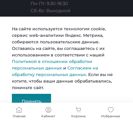
Пн-Пт: 9:30-18:30
Cб-Вс: Выходной
Карьера
Услуги риелтора
Готовые образы
Челябинск, ул. Свободы, д. 93, оф. 6
На сайте используется технология cookie,
сервис web-аналитики Яндекс. Метрика,
sale@intecweb.ru
Согласие на обработку персональных данных
Строительство
Возможности
собираются пользовательские данные.
Оставаясь на сайте, вы соглашаетесь с их
использованием в соответствии с нашей
Политика в отношении обработки персональных
Металлопрокат
Политикой в отношении обработки
данных
персональных данных
и
Согласием на
обработку персональных данных
. Если вы не
© 2026 Kosmos, Все права защищены
хотите, чтобы ваши данные обрабатывались,
покиньте сайт.
Сертификаты
Принять
Документы
Главная
Кабинет
Корзина
Избранные
Реквизиты