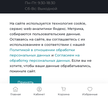
Пн-Пт: 9:30-18:30
Cб-Вс: Выходной
Карьера
Услуги риелтора
Готовые образы
Челябинск, ул. Свободы, д. 93, оф. 6
На сайте используется технология cookie,
сервис web-аналитики Яндекс. Метрика,
sale@intecweb.ru
Согласие на обработку персональных данных
Строительство
Возможности
собираются пользовательские данные.
Оставаясь на сайте, вы соглашаетесь с их
использованием в соответствии с нашей
Политика в отношении обработки персональных
Металлопрокат
Политикой в отношении обработки
данных
персональных данных
и
Согласием на
обработку персональных данных
. Если вы не
© 2026 Kosmos, Все права защищены
хотите, чтобы ваши данные обрабатывались,
покиньте сайт.
Сертификаты
Принять
Документы
Главная
Кабинет
Корзина
Избранные
Реквизиты