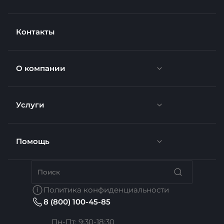
Контакты
О компании
Услуги
Новости
Отзывы
Помощь
Грузоперевозки
Вакансии
Автосервис
Бренды
Политика конфиденциальности
8 (800) 100-45-85
Сотрудники
Услуги расчета
Коллекции
Пн-Пт: 9:30-18:30