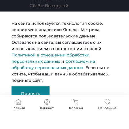
Cб-Вс: Выходной
Карьера
Услуги риелтора
Готовые образы
Челябинск, ул. Свободы, д. 93, оф. 6
На сайте используется технология cookie,
сервис web-аналитики Яндекс. Метрика,
sale@intecweb.ru
Согласие на обработку персональных данных
Строительство
Возможности
собираются пользовательские данные.
Оставаясь на сайте, вы соглашаетесь с их
использованием в соответствии с нашей
Политика в отношении обработки персональных
Металлопрокат
Политикой в отношении обработки
данных
персональных данных
и
Согласием на
обработку персональных данных
. Если вы не
© 2026 Kosmos, Все права защищены
хотите, чтобы ваши данные обрабатывались,
покиньте сайт.
Сертификаты
Принять
Документы
Главная
Кабинет
Корзина
Избранные
Реквизиты